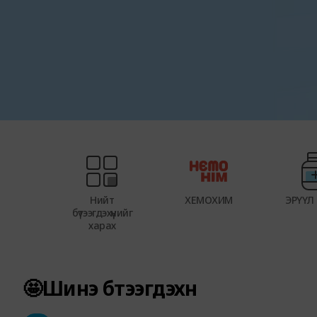
р
ү
ү
о
ч
Нийт
ХЕМОХИМ
ЭРҮҮЛ
бүтээгдэхүүнийг
харах
🤩Шинэ бүтээгдэхүүн