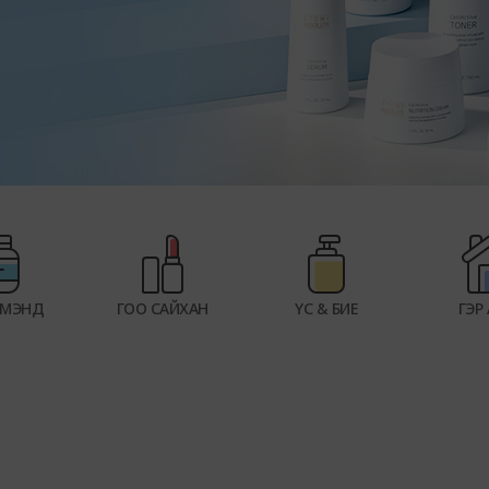
 МЭНД
ГОО САЙХАН
ҮС & БИЕ
ГЭР