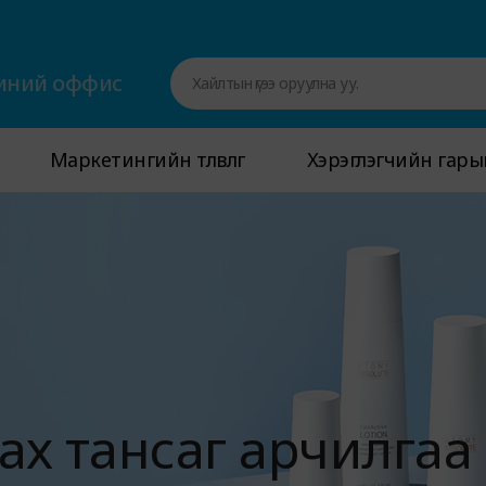
ний оффис
Хайлтын үгээ оруулна уу.
Маркетингийн төлөвлөгөө
Маркетингийн төлөвлөгөө
Хэрэглэгчийн гары
Хэрэглэгчийн гары
ах тансаг арчилгаа