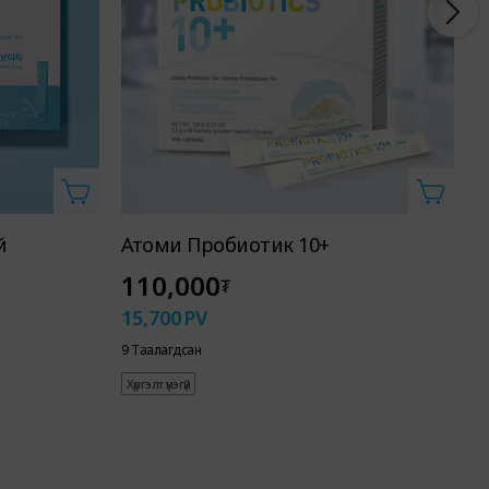
й
Атоми Пробиотик 10+
А
110,000
₮
15,700
PV
1
9 Таалагдсан
2
Хүргэлт үнэгүй
Х