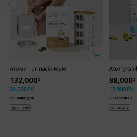
Атоми Turmacin MSM
Atomy Gin
132,000
88,000
₮
₮
21,300
PV
12,900
PV
22 Таалагдсан
7 Таалагдсан
Хүргэлт үнэгүй
Хүргэлт үнэгүй