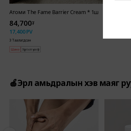
Атоми The Fame Barrier Cream * 1ш
84,700
₮
17,400
PV
3 Таалагдсан
Шинэ
Хүргэлт үнэгүй
🍎Эрүүл амьдралын хэв маяг р