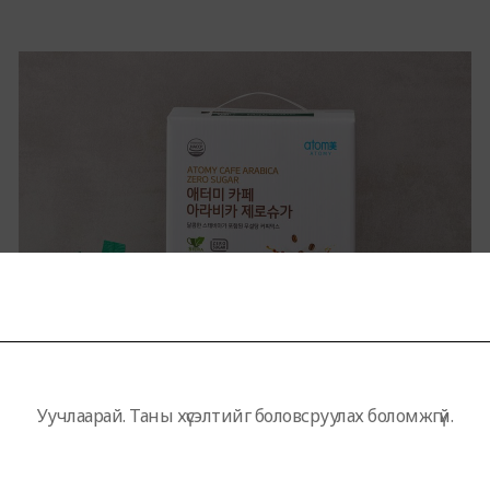
Уучлаарай. Таны хүсэлтийг боловсруулах боломжгүй.