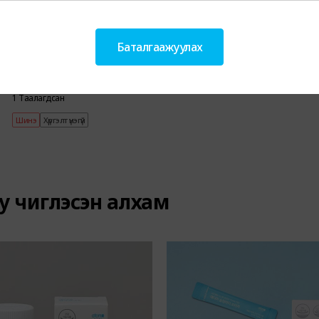
Атоми Cafe Arabica Zero Sugar 100ш
Баталгаажуулах
129,800
₮
5,500
PV
1 Таалагдсан
Шинэ
Хүргэлт үнэгүй
уу чиглэсэн алхам