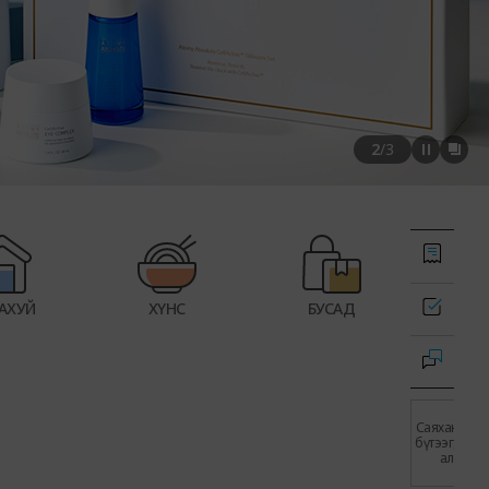
2
/
3
 АХУЙ
ХҮНС
БУСАД
Саяхан үзсэ
бүтээгдэхүү
алга.