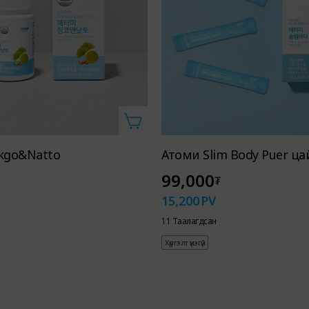
kgo&Natto
Атоми Slim Body Puer ца
99,000
₮
15,200
PV
11 Таалагдсан
Хүргэлт үнэгүй