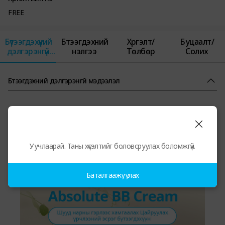
FREE
Бүтээгдэхүүний
Бүтээгдэхүүний
Хүргэлт/
Буцаалт/
дэлгэрэнгүй
үнэлгээ
Төлбөр
Солих
мэдээлэл
Бүтээгдэхүүний дэлгэрэнгүй мэдээлэл
Уучлаарай. Таны хүсэлтийг боловсруулах боломжгүй.
Баталгаажуулах