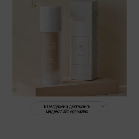
Бүтээгдэхүүний дэлгэрэнгүй
мэдээллийг өргөжүүлэх