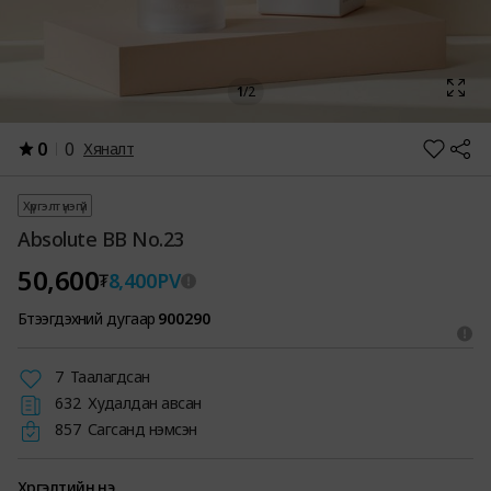
1
/
2
0
0
Хяналт
Хүргэлт үнэгүй
Absolute BB No.23
50,600
8,400
PV
₮
Бүтээгдэхүүний дугаар
900290
7
Таалагдсан
632
Худалдан авсан
857
Сагсанд нэмсэн
Хүргэлтийн үнэ