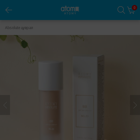
0
Absolute BB No.23
Absolute цуврал