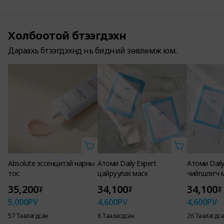
Холбоотой бүтээгдэхүүн
Дараахь бүтээгдэхүүнүүд нь бидний зөвлөмж юм.
Absolute эссенцитэй нарны
Атоми Daily Expert
Атоми Daily
тос
цайруулах маск
чийгшүүлэгч 
35,200
34,100
34,100
₮
₮
₮
5,000
PV
4,600
PV
4,600
PV
57 Таалагдсан
8 Таалагдсан
26 Таалагдса