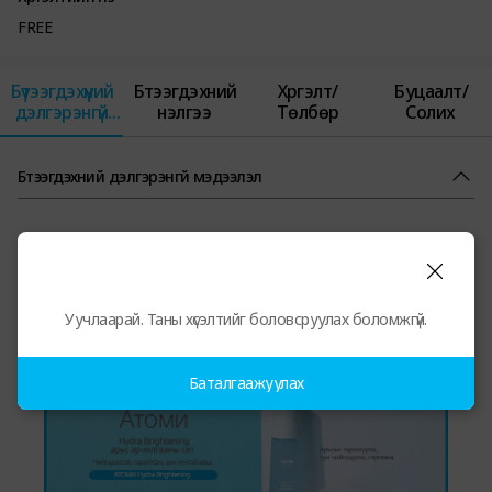
FREE
Бүтээгдэхүүний
Бүтээгдэхүүний
Хүргэлт/
Буцаалт/
дэлгэрэнгүй
үнэлгээ
Төлбөр
Солих
мэдээлэл
Бүтээгдэхүүний дэлгэрэнгүй мэдээлэл
Уучлаарай. Таны хүсэлтийг боловсруулах боломжгүй.
Баталгаажуулах