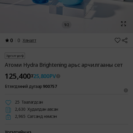
1
/
2
0
0
Хяналт
Хүргэлт үнэгүй
Атоми Hydra Brightening арьс арчилгааны сет
125,400
25,800
PV
₮
Бүтээгдэхүүний дугаар
900757
25
Таалагдсан
2,630
Худалдан авсан
2,965
Сагсанд нэмсэн
Хүргэлтийн үнэ