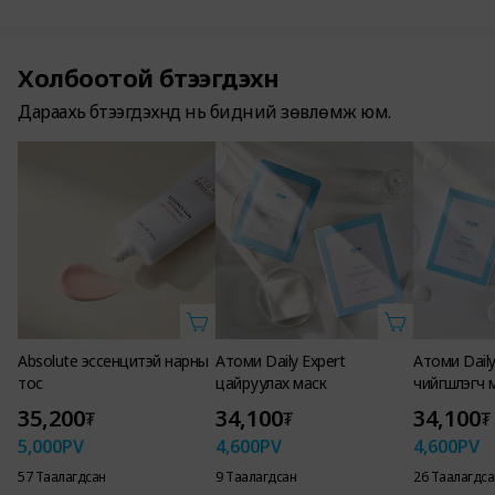
Холбоотой бүтээгдэхүүн
Дараахь бүтээгдэхүүнүүд нь бидний зөвлөмж юм.
Absolute эссенцитэй нарны
Атоми Daily Expert
Атоми Daily
тос
цайруулах маск
чийгшүүлэгч 
35,200
34,100
34,100
₮
₮
₮
5,000
PV
4,600
PV
4,600
PV
57 Таалагдсан
9 Таалагдсан
26 Таалагдса