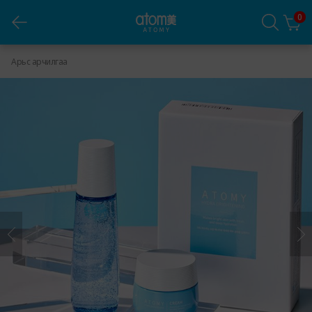
0
Атоми Hydra Brightening арьс арчилгааны сет
Арьс арчилгаа