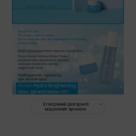
Бүтээгдэхүүний дэлгэрэнгүй
мэдээллийг өргөжүүлэх